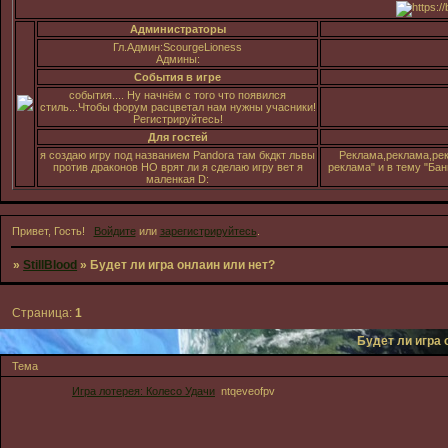
Администраторы
Гл.Админ:ScourgeLioness
Админы:
События в игре
события.... Ну начнём с того что появился
стиль...Чтобы форум расцветал нам нужны учасники!
Регистрируйтесь!
Для гостей
я создаю игру под названием Pandora там бкдкт львы
Реклама,реклама,рек
против драконов НО врят ли я сделаю игру вет я
реклама" и в тему "Ба
маленкая D:
Привет, Гость!
Войдите
или
зарегистрируйтесь
.
»
StillBlood
»
Будет ли игра онлаин или нет?
Страница:
1
Будет ли игра 
Тема
Игра лотерея: Колесо Удачи
ntqeveofpv