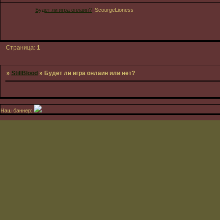
Будет ли игра онлаин?
ScourgeLioness
Страница:
1
»
StillBlood
»
Будет ли игра онлаин или нет?
Наш баннер: